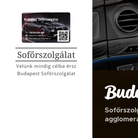
Sofőrszolgálat
Velünk mindig célba érsz
Budapest Sofőrszolgálat
Buda
Sofőrszol
agglomerá