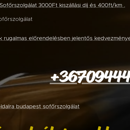
ofőrszolgálat 3000Ft kiszállási díj és 400ft/km .
főrszolgálat
k rugalmas előrendelésben jelentős kedvezmény
+3670944
oldalra budapest sofőrszolgálat