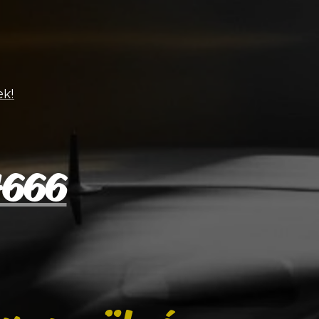
ek!
4666