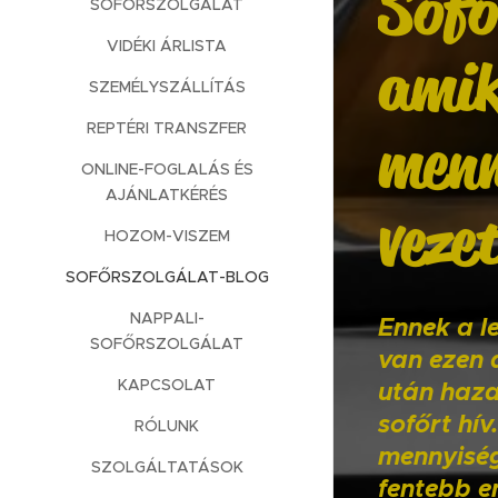
Sofő
SOFŐRSZOLGÁLAT
VIDÉKI ÁRLISTA
amik
SZEMÉLYSZÁLLÍTÁS
REPTÉRI TRANSZFER
menn
ONLINE-FOGLALÁS ÉS
AJÁNLATKÉRÉS
veze
HOZOM-VISZEM
SOFŐRSZOLGÁLAT-BLOG
NAPPALI-
Ennek a l
SOFŐRSZOLGÁLAT
van ezen 
KAPCSOLAT
után haza
sofőrt hí
RÓLUNK
mennyiség
SZOLGÁLTATÁSOK
fentebb e