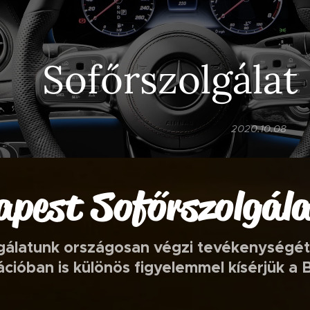
Sofőrszolgálat
2020.10.08
pest Sofőrszolgál
gálatunk országosan végzi tevékenységét,
cióban is különös figyelemmel kísérjük a 