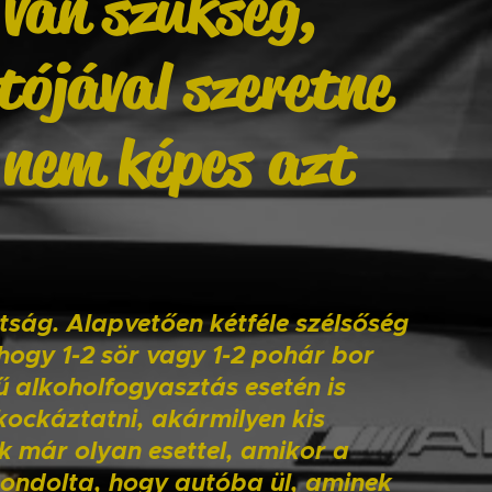
van szükség,
ójával szeretne
 nem képes azt
tság. Alapvetően kétféle szélsőség
 hogy 1-2 sör vagy 1-2 pohár bor
ű alkoholfogyasztás esetén is
kockáztatni, akármilyen kis
k már olyan esettel, amikor a
 gondolta, hogy autóba ül, aminek