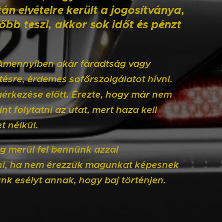
án elvételre került a jogosítványa,
lőbb teszi, akkor sok időt és pénzt
 Amennyiben akár fáradtság vagy
ésre, érdemes sofőrszolgálatot hívni.
zaérkezése előtt. Érezte, hogy már nem
t folytatni az utat, mert haza kell
t nélkül.
g merül fel bennünk azzal
ni, ha nem érezzük magunkat képesnek
nk esélyt annak, hogy baj történjen.