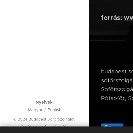
forrás:
ww
budapest so
sofőrszolgá
Sofőrszolgá
Pótsofőr, 
Nyelvek
Magyar
English
© 2024
Budapest Sofőrszolgálat
(sofőrszolgálat, pótsofőr,
Share