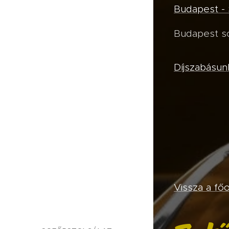
Budapest - S
Budapest so
Díjszabásun
Vissza a fő