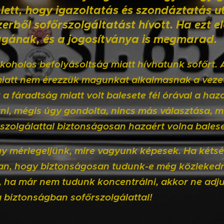
 lett, hogy igazoltatás és szondáztatás ut
erből sofőrszolgáltatást hívott. Ha ezt e
gának, és a jogosítványa is megmarad.
koholos befolyásoltság miatt hívhatunk sofőrt.
miatt nem érezzük magunkat alkalmasnak a vezet
 a fáradtság miatt volt balesete fél órával a ha
ni, mégis úgy gondolta, nincs más választása, min
rszolgálattal biztonságosan hazaért volna balese
y mérlegeljünk, mire vagyunk képesek. Ha kétsé
an, hogy biztonságosan tudunk-e még közleked
, ha már nem tudunk koncentrálni, akkor ne adju
 biztonságban sofőrszolgálattal!