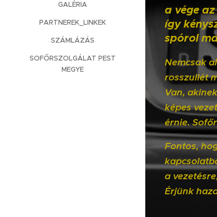
GALÉRIA
a vége az
így kénysz
PARTNEREK_LINKEK
spórol ma
SZÁMLÁZÁS
SOFŐRSZOLGÁLAT PEST
Nemcsak al
MEGYE
rosszullét 
Van, akinek
képes vezet
érnie. Sofő
Fontos, hog
kapcsolatb
a vezetésre
Érjünk haza