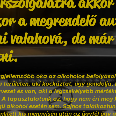
rszolgálatra akkor 
or a megrendelő aut
i valahová, de már
tni.
egjellemzőbb oka az alkoholos befolyásol
a területen, aki kockáztat, úgy gondolja,
vezet és van, aki a legcsekélyebb mérték
v. A tapasztalatunk az, hogy nem éri meg 
ű alkohol esetén sem. Sajnos találkoztun
mlített kis mennyiség után az ügyfél úgy