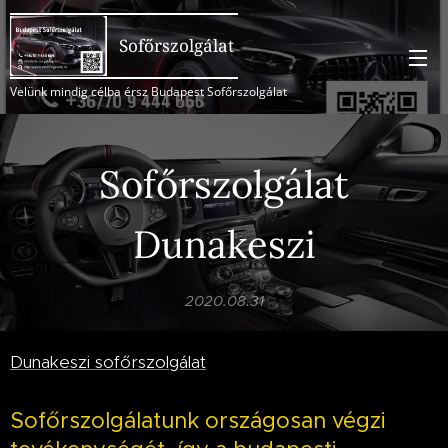
Sofőrszolgálat
Velünk mindig célba érsz Budapest Sofőrszolgálat
Sofőrszolgálat
Dunakeszi
2020.08.31
Dunakeszi sofőrszolgálat
Sofőrszolgálatunk országosan végzi