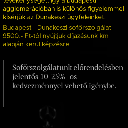
tevékenységét, így a budapesti
agglomerációban is különös figyelemmel
kísérjük az Dunakeszi ügyfeleinket.
Budapest - Dunakeszi sofőrszolgálat
9500.- Ft-tól nyújtjuk díjazásunk km
alapján kerül képzésre.
Sofőrszolgálatunk előrendelésben
jelentős 10-25% -os
kedvezménnyel vehető igénybe.