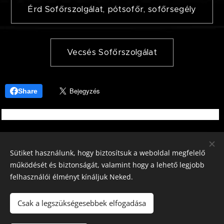
Érd Sofőrszolgálat, pótsofőr, sofőrsegély
Vecsés Sofőrszolgálat
Share
Sütiket használunk, hogy biztosítsuk a weboldal megfelelő
© 2024
Budapest Sofőrszolgálat
(sofőrszolgálat, pótsofőr,
működését és biztonságát, valamint hogy a lehető legjobb
sofőrsegély, sofőr bérlés)
felhasználói élményt kínáljuk Neked.
Budapest Sofőrszolgálat, pótsofőr, sofőrsegély. Sofőrszolgálat!
Sofőrszolgálat 2018- 2024
Sütik
Csak a legszükségesebbek elfogadása
Nyelvek