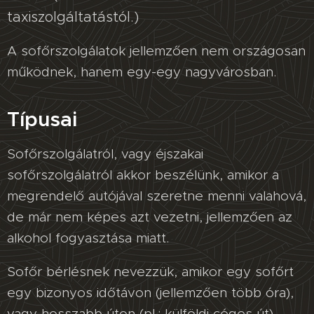
taxiszolgáltatástól.)
A sofőrszolgálatok jellemzően nem országosan
működnek, hanem egy-egy nagyvárosban.
Típusai
Sofőrszolgálatról, vagy éjszakai
sofőrszolgálatról akkor beszélünk, amikor a
megrendelő autójával szeretne menni valahová,
de már nem képes azt vezetni, jellemzően az
alkohol fogyasztása miatt.
Sofőr bérlésnek nevezzük, amikor egy sofőrt
egy bizonyos időtávon (jellemzően több óra),
vagy hosszabb úton (pl.: külföldi céges út)