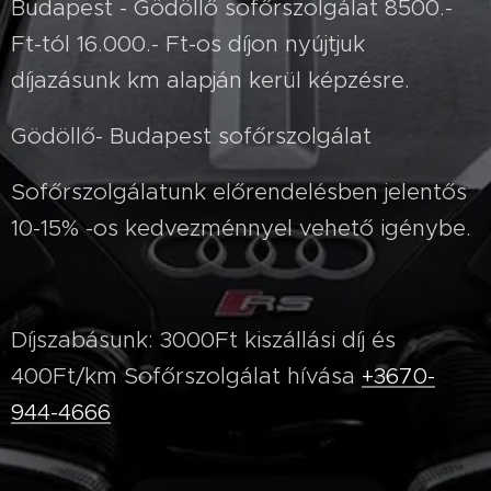
Budapest - Gödöllő sofőrszolgálat 8500.-
Ft-tól 16.000.- Ft-os díjon nyújtjuk
díjazásunk km alapján kerül képzésre.
Gödöllő- Budapest sofőrszolgálat
Sofőrszolgálatunk előrendelésben jelentős
10-15% -os kedvezménnyel vehető igénybe.
Díjszabásunk: 3000Ft kiszállási díj és
400Ft/km Sofőrszolgálat hívása
+3670-
944-4666