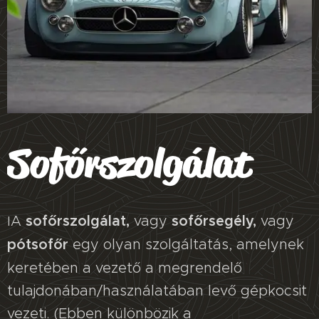
Sofőrszolgálat
A
sofőrszolgálat,
vagy
sofőrsegély,
vagy
I
pótsofőr
egy olyan szolgáltatás, amelynek
keretében a vezető a megrendelő
tulajdonában/használatában levő gépkocsit
vezeti. (Ebben különbözik a