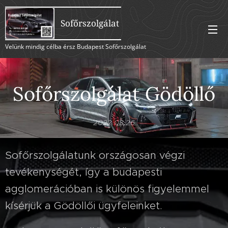
Sofőrszolgálat
Velünk mindig célba érsz Budapest Sofőrszolgálat
Sofőrszolgálat Gödöllő
2022.08.26
Sofőrszolgálatunk országosan végzi
tevékenységét, így a budapesti
agglomerációban is különös figyelemmel
kísérjük a Gödöllői ügyfeleinket.